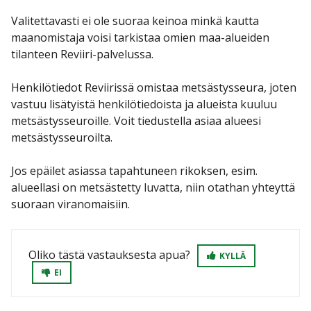
Valitettavasti ei ole suoraa keinoa minkä kautta
maanomistaja voisi tarkistaa omien maa-alueiden
tilanteen Reviiri-palvelussa.
Henkilötiedot Reviirissä omistaa metsästysseura, joten
vastuu lisätyistä henkilötiedoista ja alueista kuuluu
metsästysseuroille. Voit tiedustella asiaa alueesi
metsästysseuroilta.
Jos epäilet asiassa tapahtuneen rikoksen, esim.
alueellasi on metsästetty luvatta, niin otathan yhteyttä
suoraan viranomaisiin.
Oliko tästä vastauksesta apua?
KYLLÄ
EI