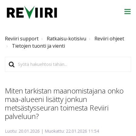
Reviiri support
Ratkaisu-kotisivu
Reviiri ohjeet
Tietojen tuonti ja vienti
Miten tarkistan maanomistajana onko
maa-alueeni lisätty jonkun
metsästysseuran toimesta Reviiri
palveluun?
Luotu: 20.01.2026 | Muokattu: 22.01.2026 11:54