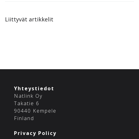
Liittyvät artikkelit
Yhteystiedot
Natlink Oy
Takatie 6
90440 Kempele
Finland
Privacy Policy